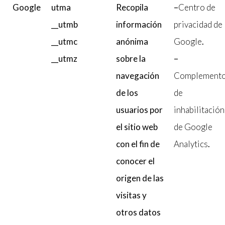
Google
utma
Recopila
–
Centro de
__utmb
información
privacidad de
__utmc
anónima
Google
.
__utmz
sobre la
–
navegación
Complement
de los
de
usuarios por
inhabilitación
el sitio web
de Google
con el fin de
Analytics
.
conocer el
origen de las
visitas y
otros datos